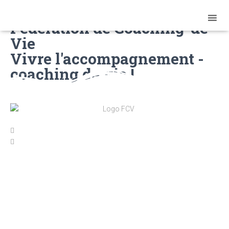
Fédération de Coaching-de-
Vie
Vivre l'accompagnement -
coaching de vie !
Profession : coach de vie
Vous êtes un coach de vie professionnel... que peut vous
apporter la Fédération de Coaching de Vie ?
Découvrir les avantages