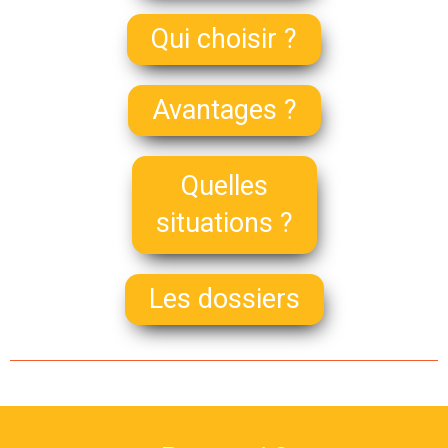
Qui choisir ?
Avantages ?
Quelles
situations ?
Les dossiers