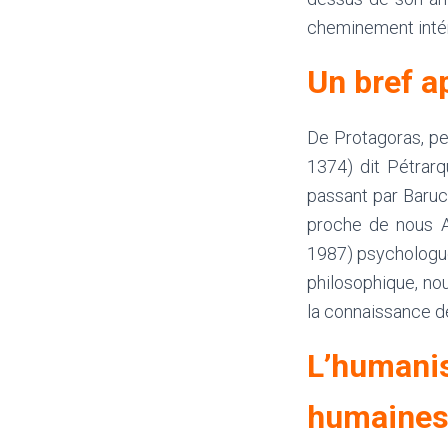
cheminement intér
Un bref a
De Protagoras, pe
1374) dit Pétrarq
passant par Baruc
proche de nous A
1987) psychologue
philosophique, nou
la connaissance de
L’humani
humaine