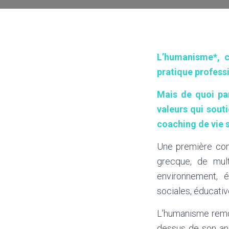
L’humanisme*, c
pratique profess
Mais de quoi pa
valeurs qui sout
coaching de vie 
Une première cons
grecque, de mul
environnement, é
sociales, éducativ
L’humanisme remon
dessus de son ani