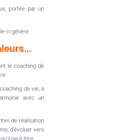
ve, portée par un
le-ci génère.
aleurs…
nt le coaching de
re.
e coaching de vie, à
harmonie avec un
iel de réalisation
ême, d’évoluer vers
u’il peut être.