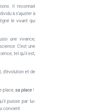
ons. Il reconnait
dividu à s’ajuster à
égné le vivant qui
ussi une vivance,
science. C’est une
nce, tel qu’il est,
 d’évolution et de
e place,
!
sa place
’il puisse par lui-
i convient.