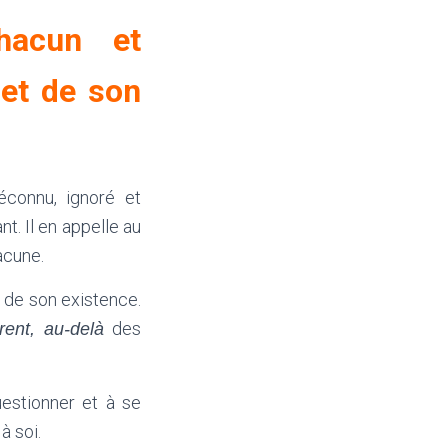
hacun et
 et de son
éconnu, ignoré et
t. Il en appelle au
acune.
u de son existence.
des
érent, au-delà
uestionner et à se
à soi.