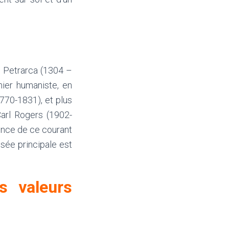
o Petrarca (1304 –
mier humaniste, en
770-1831), et plus
arl Rogers (1902-
ence de ce courant
isée principale est
s valeurs