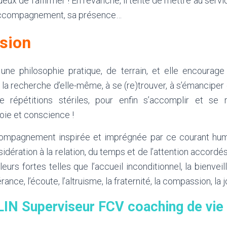
ueux de l’affirmer ! En revanche, il tente de mettre au serv
 accompagnement, sa présence…
sion
une philosophie pratique, de terrain, et elle encourag
 la recherche d’elle-même, à se (re)trouver, à s’émancipe
e répétitions stériles, pour enfin s’accomplir et se ré
oie et conscience !
compagnement inspirée et imprégnée par ce courant huma
sidération à la relation, du temps et de l’attention accordé
eurs fortes telles que l’accueil inconditionnel, la bienveill
lérance, l’écoute, l’altruisme, la fraternité, la compassion, la 
IN Superviseur FCV coaching de vie