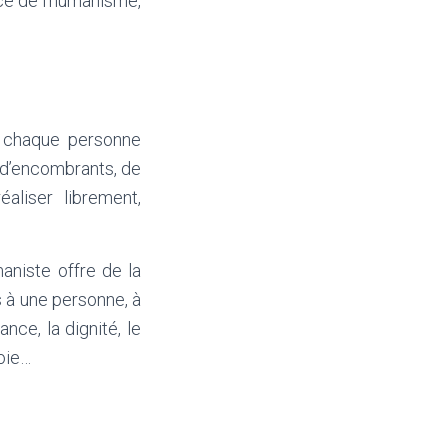
ice de l’humanisme,
e chaque personne
r d’encombrants, de
aliser librement,
niste offre de la
s à une personne, à
ance, la dignité, le
joie…