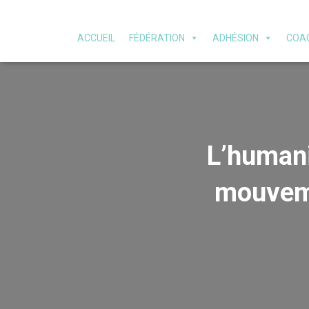
ACCUEIL
FÉDÉRATION
ADHÉSION
COAC
L’humani
mouveme