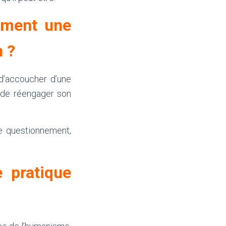
ement une
n ?
 d’accoucher d’une
n de réengager son
e questionnement,
 pratique