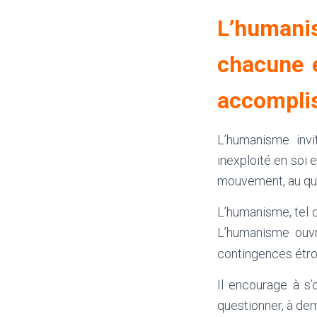
L’human
chacune e
accompli
L’humanisme invi
inexploité en soi 
mouvement, au que
L’humanisme, tel q
L’humanisme ouvr
contingences étroi
Il encourage à s’
questionner, à dem