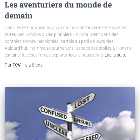
Les aventuriers du monde de
demain
Dans les temps anciens, on partait à la découverte de nouvelles
terres. Les « colons ou les pionniers » s’installaient dans des
contrées encore inexplorées, parfois au péril de leurs vies.
Aujourd’hui, l’homme se tourne vers l’espace des étoiles. L’Homme
est ainsi fait : ses forces exploratrices le poussent à
Lire la suite
Par
FCV
, il y a
8 ans