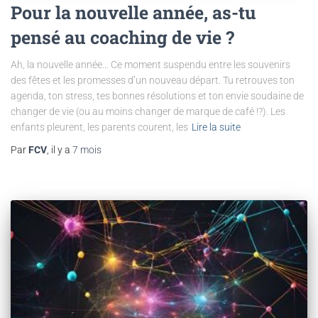
Pour la nouvelle année, as-tu
pensé au coaching de vie ?
Ah, la nouvelle année… Ce moment suspendu entre les souvenirs
des fêtes et les promesses d’un nouveau départ. Tu retrouves ton
agenda, ton stress, tes bonnes résolutions et ton envie soudaine de
changer de vie (ou au moins changer de marque de café !?). Les
enfants pleurent, les parents courent, les
Lire la suite
Par
FCV
, il y a
7 mois