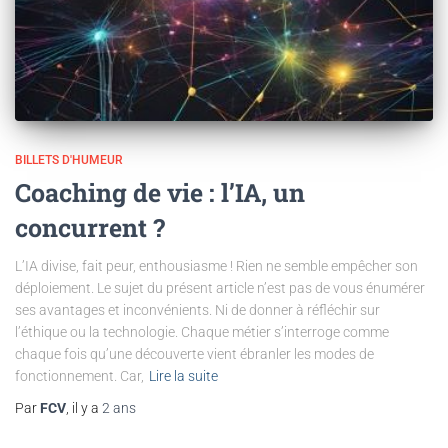
BILLETS D'HUMEUR
Coaching de vie : l’IA, un
concurrent ?
L’IA divise, fait peur, enthousiasme ! Rien ne semble empêcher son
déploiement. Le sujet du présent article n’est pas de vous énumérer
ses avantages et inconvénients. Ni de donner à réfléchir sur
l’éthique ou la technologie. Chaque métier s’interroge comme
chaque fois qu’une découverte vient ébranler les modes de
fonctionnement. Car,
Lire la suite
Par
FCV
, il y a
2 ans