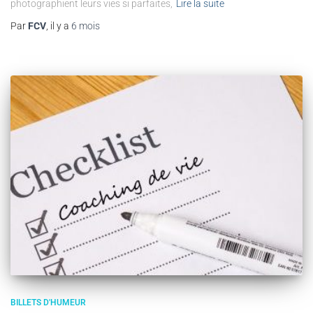
photographient leurs vies si parfaites,
Lire la suite
Par
FCV
, il y a
6 mois
BILLETS D'HUMEUR