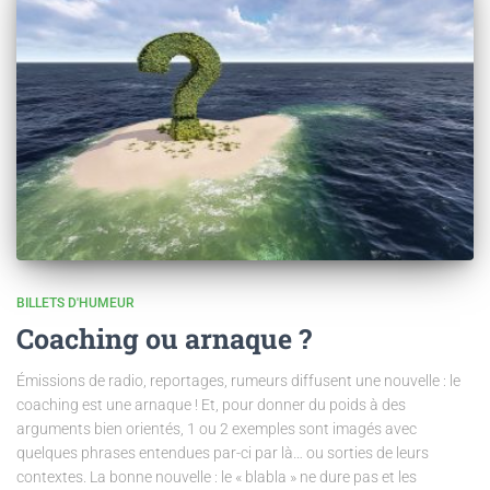
BILLETS D'HUMEUR
Coaching ou arnaque ?
Émissions de radio, reportages, rumeurs diffusent une nouvelle : le
coaching est une arnaque ! Et, pour donner du poids à des
arguments bien orientés, 1 ou 2 exemples sont imagés avec
quelques phrases entendues par-ci par là… ou sorties de leurs
contextes. La bonne nouvelle : le « blabla » ne dure pas et les