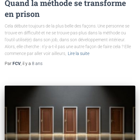
Quand la méthode se transforme
en prison
Cela débute toujours de la plus belle des façons. Une personne se
trouve en difficulté et ne se trouve pas-plus dans la méthode ou
l’outil utilisé(e) dans son job, dans son développement intérieur.
Alors, elle cherche : n’y-a-t-il pas une autre façon de faire cela ? Elle
commence par aller voir ailleurs,
Lire la suite
Par
FCV
, il y a
8 ans