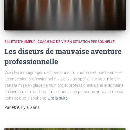
BILLETS D'HUMEUR
COACHING DE VIE EN SITUATION PERSONNELLE
Les diseurs de mauvaise aventure
professionnelle
Voici les témoignages de 2 personnes, un homme et une femme, en
reconversion professionnelle. « J’ai vu un spécialiste pour m’aider
dans la mise en place de mon projet professionnel dans le domaine
du bien-être. Il m’a dit qu’il ne connaissait personne qui avait réussi
dans ce que je souhaite
Lire la suite
Par
FCV
, il y a
9 ans