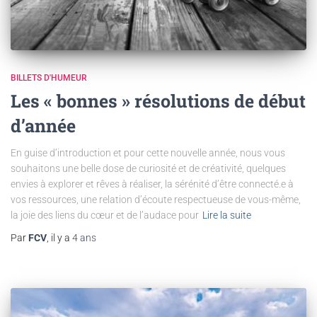
BILLETS D'HUMEUR
Les « bonnes » résolutions de début
d’année
En guise d’introduction et pour cette nouvelle année, nous vous
souhaitons une belle dose de curiosité et de créativité, quelques
envies à explorer et rêves à réaliser, la sérénité d’être connecté.e à
vos ressources, une relation d’écoute respectueuse de vous-même,
la joie des liens du cœur et de l’audace pour
Lire la suite
Par
FCV
, il y a
4 ans