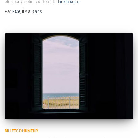
plusieurs métiers différents
Lire la suite
Par
FCV
, il y a
8 ans
BILLETS D'HUMEUR