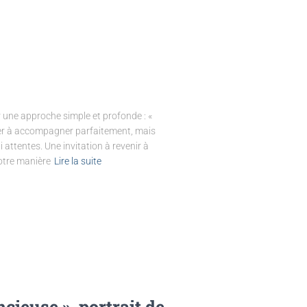
 une approche simple et profonde : «
her à accompagner parfaitement, mais
i attentes. Une invitation à revenir à
votre manière
Lire la suite
cieuse », portrait de