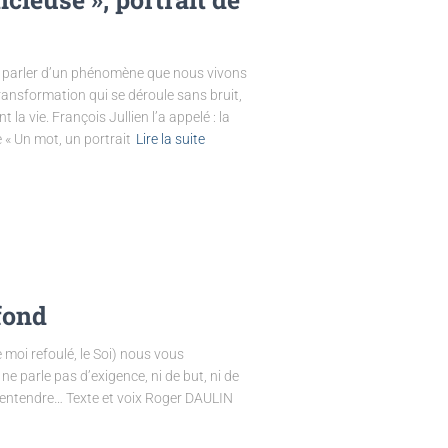
us parler d’un phénomène que nous vivons
ansformation qui se déroule sans bruit,
a vie. François Jullien l’a appelé : la
 « Un mot, un portrait
Lire la suite
ofond
e moi refoulé, le Soi) nous vous
e parle pas d’exigence, ni de but, ni de
 entendre… Texte et voix Roger DAULIN