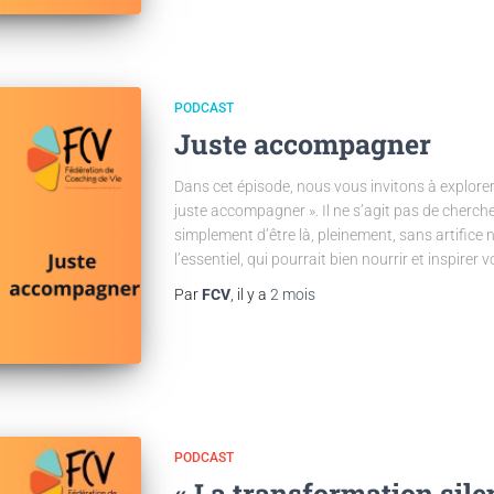
PODCAST
Juste accompagner
Dans cet épisode, nous vous invitons à explorer
juste accompagner ». Il ne s’agit pas de cherc
simplement d’être là, pleinement, sans artifice n
l’essentiel, qui pourrait bien nourrir et inspirer 
Par
FCV
, il y a
2 mois
PODCAST
« La transformation silen