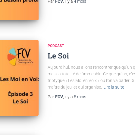
Par
FCV
, il y a
4 mois
PODCAST
Le Soi
Aujourd’hui, nous allons rencontrer quelqu’un q
mais la totalité de l’immeuble. Ce quelqu’un, c’e
triptyque « Les Moi en Voix » où l’on va parler Du 
maître du jeu, et qui organise,
Lire la suite
Par
FCV
, il y a
5 mois