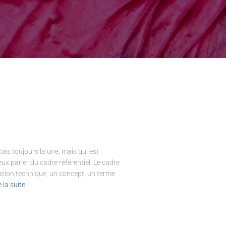
 pas toujours la une, mais qui est
ux parler du cadre référentiel. Le cadre
lation technique, un concept, un terme
e la suite