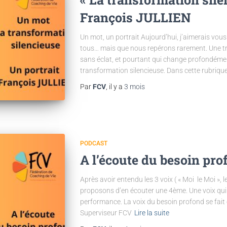
François JULLIEN
Un mot, un portrait Aujourd’hui, j’aimerais vo
tous… mais que nous repérons rarement. Une tr
sans éclat, et pourtant qui change profondément l
transformation silencieuse. Dans cette rubrique
Par
FCV
, il y a
3 mois
PODCAST
A l’écoute du besoin pr
Après avoir entendu les 3 voix ( « Moi le Moi », l
proposons d’en écouter une 4ème. Une voix qui n
performance. La voix du besoin profond se fait
Superviseur FCV
Lire la suite