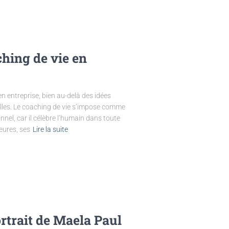
ching de vie en
n entreprise, bien au-delà des idées
lles. Le coaching de vie s’impose comme
nel, car il célèbre l’humain dans toute
ieures, ses
Lire la suite
trait de Maela Paul