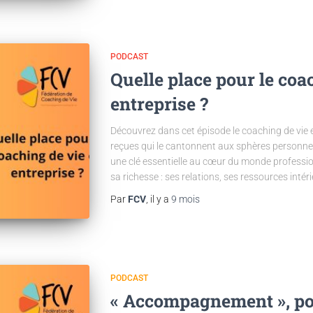
PODCAST
Quelle place pour le coa
entreprise ?
Découvrez dans cet épisode le coaching de vie e
reçues qui le cantonnent aux sphères personne
une clé essentielle au cœur du monde profession
sa richesse : ses relations, ses ressources intér
Par
FCV
, il y a
9 mois
PODCAST
« Accompagnement », por