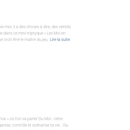
ois-moi, il a des choses à dire, des vérités
e dans ce mini-triptyque « Les Moi en
e croit être le maître du jeu,
Lire la suite
ix » où l’on va parler Du Moi : cette
organise, contrôle et scénarise ta vie… Du