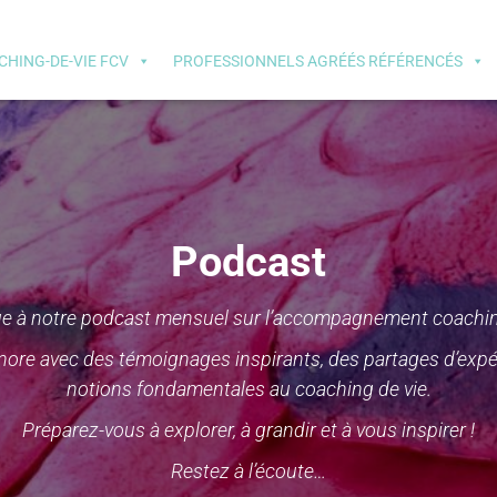
CHING-DE-VIE FCV
PROFESSIONNELS AGRÉÉS RÉFÉRENCÉS
Podcast
e à notre podcast mensuel sur l’accompagnement coaching
ore avec des témoignages inspirants, des partages d’expér
notions fondamentales au coaching de vie.
Préparez-vous à explorer, à grandir et à vous inspirer !
Restez à l’écoute…