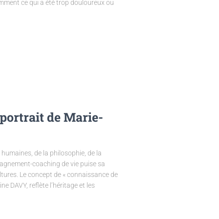
iemment ce qui a été trop douloureux ou
 portrait de Marie-
humaines, de la philosophie, de la
mpagnement-coaching de vie puise sa
ultures. Le concept de « connaissance de
e DAVY, reflète l’héritage et les