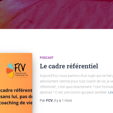
PODCAST
Le cadre référentiel
Aujourd’hui, nous parlons d’un sujet qui ne fait
absolument central pour tout coach de vie, je ve
référentiel , c’est quoi exactement ? Une formu
abstrait ? C’est une notion qui peut sembler
Lir
Par
FCV
, il y a
1 mois