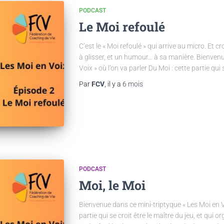
PODCAST
Le Moi refoulé
C’est le « Moi refoulé » qui arrive au micro. Et cr
à glisser, et un humour… à sa manière. Bienvenu
Voix » où l’on va parler Du Moi : cette partie qui s
Par
FCV
, il y a
6 mois
PODCAST
Moi, le Moi
Bienvenue dans ce mini-triptyque « Les Moi en Vo
partie qui se croit être le maître du jeu, et qui 