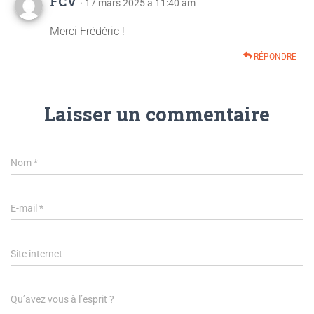
FCV
· 17 mars 2025 à 11:40 am
Merci Frédéric !
RÉPONDRE
Laisser un commentaire
Nom
*
E-mail
*
Site internet
Qu’avez vous à l’esprit ?