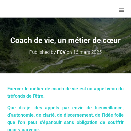
Coach de vie, un métier de cœur
Published by
FCV
on
16 mars 2025
Exercer le métier de coach de vie est un appel venu du
tréfonds de l’être.
Que dis-je, des appels par envie de bienveillance,
d’autonomie, de clarté, de discernement, de l’idée folle
que l’on peut s’épanouir sans obligation de souffrir
pour y parvenir.