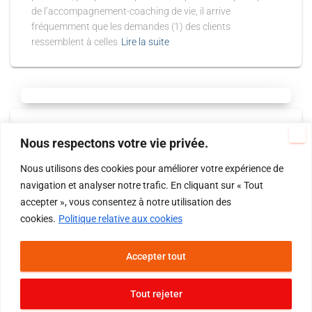
de l’accompagnement-coaching de vie, il arrive
fréquemment que les demandes (1) des clients
ressemblent à celles
Lire la suite
EVOLUONS...
Nous respectons votre vie privée.
Coaching de vie : ça bloque ! 2ème
partie
Nous utilisons des cookies pour améliorer votre expérience de
navigation et analyser notre trafic. En cliquant sur « Tout
Dans la 1ère partie, nous avons vu des situations qui
accepter », vous consentez à notre utilisation des
concernaient le coach de vie lui-même. Dans cette 2ème
cookies.
Politique relative aux cookies
partie, chers coachs de vie, je vous propose de faire
preuve de créativité pour faciliter le
Lire la suite
Accepter tout
Tout rejeter