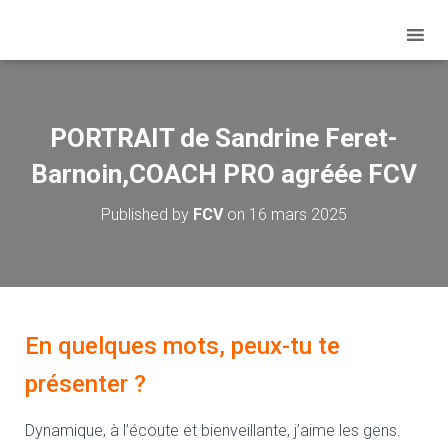
PORTRAIT de Sandrine Feret-
Barnoin,COACH PRO agréée FCV
Published by
FCV
on
16 mars 2025
En quelques mots, peux-tu te
présenter ?
Dynamique, à l’écoute et bienveillante, j’aime les gens.