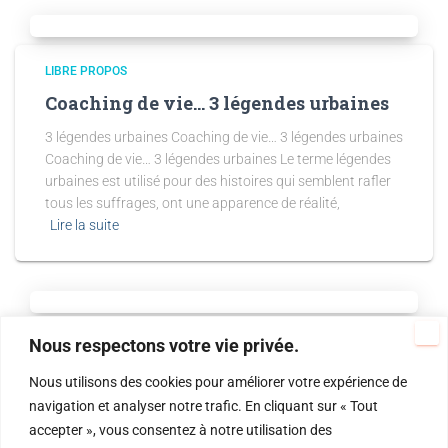
LIBRE PROPOS
Coaching de vie… 3 légendes urbaines
3 légendes urbaines Coaching de vie… 3 légendes urbaines
Coaching de vie… 3 légendes urbaines Le terme légendes
urbaines est utilisé pour des histoires qui semblent rafler
tous les suffrages, ont une apparence de réalité,
Lire la suite
Nous respectons votre vie privée.
LIBRE PROPOS
Lianes, slip léopard et coaching de vie
Nous utilisons des cookies pour améliorer votre expérience de
navigation et analyser notre trafic. En cliquant sur « Tout
Les trois piliers du lâcher-prise (pour les Tarzan, les Jane…
accepter », vous consentez à notre utilisation des
et les autres !) Imaginez Tarzan. Musclé, en slip léopard,