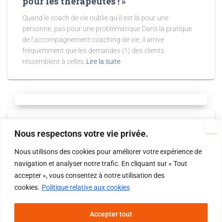
pour les thérapeutes ! »
Quand le coach de vie oublie qu’il est là pour une
personne, pas pour une problématique Dans la pratique
de l’accompagnement-coaching de vie, il arrive
fréquemment que les demandes (1) des clients
ressemblent à celles
Lire la suite
EVOLUONS...
Nous respectons votre vie privée.
Coaching de vie : ça bloque ! 2ème
partie
Nous utilisons des cookies pour améliorer votre expérience de
navigation et analyser notre trafic. En cliquant sur « Tout
Dans la 1ère partie, nous avons vu des situations qui
accepter », vous consentez à notre utilisation des
concernaient le coach de vie lui-même. Dans cette 2ème
cookies.
Politique relative aux cookies
partie, chers coachs de vie, je vous propose de faire
preuve de créativité pour faciliter le
Lire la suite
Accepter tout