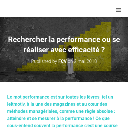
Rechercher la performance ou se
réaliser avec efficacité ?
Published by
FCV
on
2 mai 2018
Le mot performance est sur toutes les lèvres, tel un
leitmotiv, à la une des magazines et au cœur des
méthodes managériales, comme une règle absolue :
atteindre et se mesurer à la performance ! Ce que
sous-entend souvent la performance c’est une course