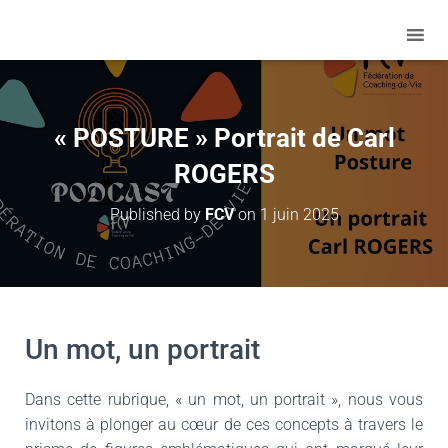
« POSTURE » Portrait de Carl
ROGERS
Published by
FCV
on
1 juin 2025
Un mot, un portrait
Dans cette rubrique, « un mot, un portrait », nous vous
invitons à plonger au cœur de ces concepts à travers le