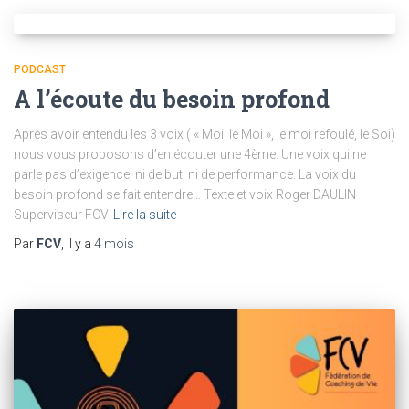
PODCAST
A l’écoute du besoin profond
Après avoir entendu les 3 voix ( « Moi le Moi », le moi refoulé, le Soi)
nous vous proposons d’en écouter une 4ème. Une voix qui ne
parle pas d’exigence, ni de but, ni de performance. La voix du
besoin profond se fait entendre… Texte et voix Roger DAULIN
Superviseur FCV
Lire la suite
Par
FCV
, il y a
4 mois