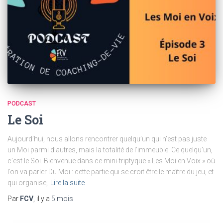
PODCAST
Le Soi
Aujourd’hui, nous allons rencontrer quelqu’un qui n’est pas juste
un Moi parmi d’autres, mais la totalité de l’immeuble. Ce quelqu’un,
c’est le Soi. Bienvenue dans ce mini-triptyque « Les Moi en Voix » où
l’on va parler Du Moi : cette partie qui se croit être le maître du jeu, et
qui organise,
Lire la suite
Par
FCV
, il y a
5 mois