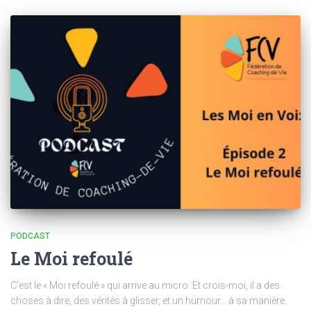
PODCAST
Le Moi refoulé
C’est le « Moi refoulé » qui arrive au micro. Et crois-moi, il a des
choses à dire, des vérités à glisser, et un humour… à sa manière.