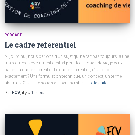
PODCAST
Le cadre référentiel
Aujourd’hui, nous parlons d’un sujet qui ne fait pas toujours la une,
mais qui est absolument central pour tout coach de vie, je veux
parler du cadre référentiel. Le cadre référentiel , c’est quoi
exactement ? Une formulation technique, un concept, un terme
abstrait ? C’est une notion qui peut sembler
Lire la suite
Par
FCV
, il y a
1 mois