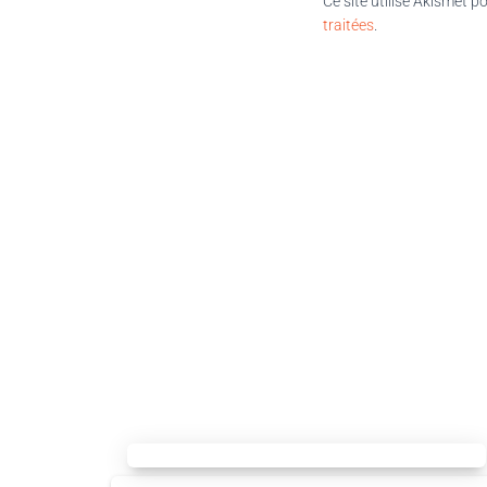
Ce site utilise Akismet p
traitées
.