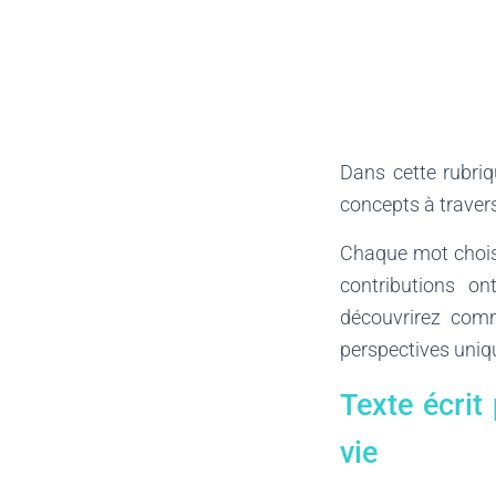
Dans cette rubriq
concepts à traver
Chaque mot choisi
contributions o
découvrirez comm
perspectives uniq
Texte écri
vie