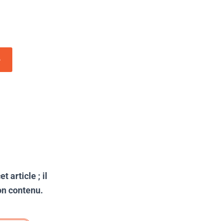
e
 article ; il
son contenu.