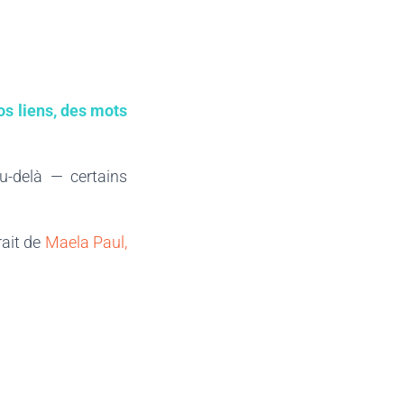
os liens, des mots
au-delà — certains
rait de
Maela Paul,