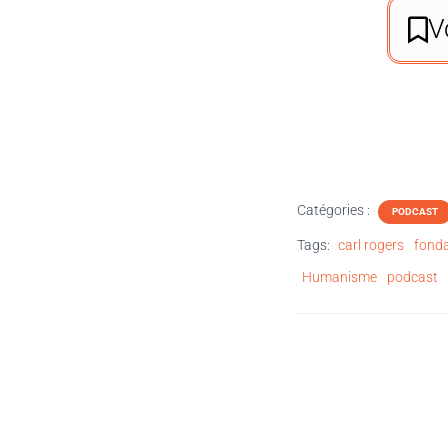
V
Catégories :
PODCAST
Tags:
carl rogers
fonda
Humanisme
podcast