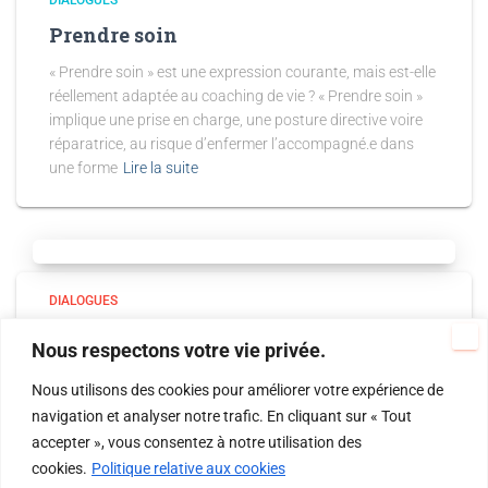
DIALOGUES
Prendre soin
« Prendre soin » est une expression courante, mais est-elle
réellement adaptée au coaching de vie ? « Prendre soin »
implique une prise en charge, une posture directive voire
réparatrice, au risque d’enfermer l’accompagné.e dans
une forme
Lire la suite
DIALOGUES
Le transfert en accompagnement : de
Nous respectons votre vie privée.
quoi parlons-nous ?
Nous utilisons des cookies pour améliorer votre expérience de
Le transfert est un phénomène universel qui s’invite dans
navigation et analyser notre trafic. En cliquant sur « Tout
toutes les relations, y compris en accompagnement. Mais,
accepter », vous consentez à notre utilisation des
qu’est-ce exactement ? Et comment le coach de vie peut-il
cookies.
Politique relative aux cookies
le « gérer », tout en préservant une posture professionnelle