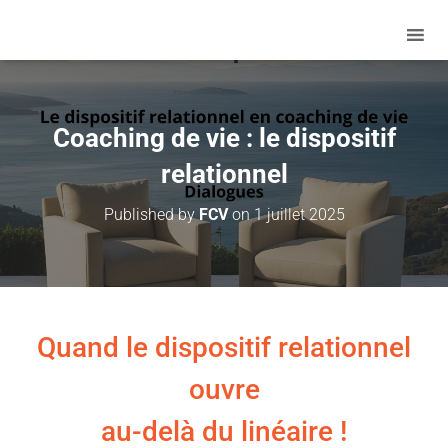
Coaching de vie : le dispositif
relationnel
Published by
FCV
on
1 juillet 2025
Quand le dispositif relationnel
ouvre
au-delà du linéaire !